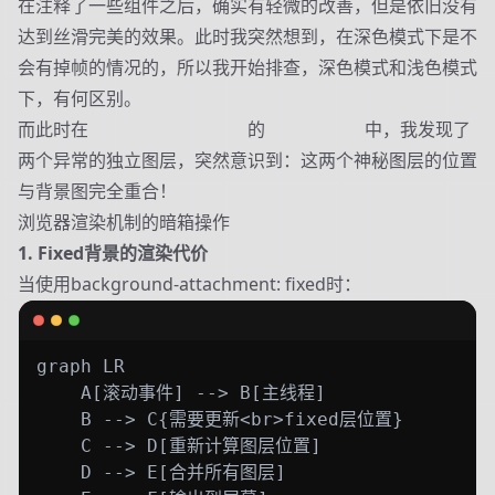
在注释了一些组件之后，确实有轻微的改善，但是依旧没有
达到丝滑完美的效果。此时我突然想到，在深色模式下是不
会有掉帧的情况的，所以我开始排查，深色模式和浅色模式
下，有何区别。
而此时在
Chrome DevTools
的
Layers面板
中，我发现了
两个异常的独立图层，突然意识到：这两个神秘图层的位置
与背景图完全重合！
浏览器渲染机制的暗箱操作
1. Fixed背景的渲染代价
当使用background-attachment: fixed时：
graph LR

    A[滚动事件] --> B[主线程]

    B --> C{需要更新<br>fixed层位置}

    C --> D[重新计算图层位置]

    D --> E[合并所有图层]
