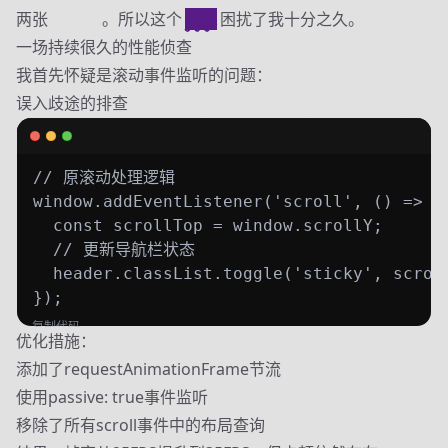
两张
背景图
。所以这个
问题
困扰了我十分之久。
一场持续很久的性能侦查
我首先怀疑是滚动事件监听的问题：
误入歧途的排查
// 原滚动处理逻辑

window.addEventListener('scroll', () => {

  const scrollTop = window.scrollY;

  // 更新导航栏状态

  header.classList.toggle('sticky', scroll
});
复制代码
优化措施：
添加了requestAnimationFrame节流
使用passive: true事件监听
移除了所有scroll事件中的布局查询