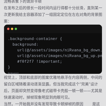
流畅表象下的诡异卡顿
在发布之后的很长一段时间内运行得都十分丝滑，直到某一
次更新我给主容器添加了一组固定定位在左右对角的背景图
案：
.background-container {

  background: 

    url(@/assets/images/niRvana_bg_down.pn
    url(@/assets/images/niRvana_bg_up.png)
    #f0f2f7 !important;

}
复制代码
视觉上，顶部和底部的图案优雅地悬浮在内容两侧，中间的
留白区域随着滚动逐渐显露。但当我完成这个"完美"设计
后，页面却突然变得像老式磁带卡壳般一顿一顿——尤其是
快速滚动时，掉帧现象明显到肉眼可见。
当然，一开始我并没有发现导致卡顿掉帧的原因
居然
是这